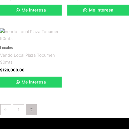
Me interesa
Me interesa
Locales
Vendo Local Plaza Tocumen
90mts
$
120,000.00
Me interesa
←
1
2