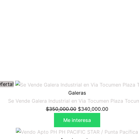
Oferta!
Galeras
Se Vende Galera Industrial en Via Tocumen Plaza Tocu
$
350,000.00
$
340,000.00
Me interesa