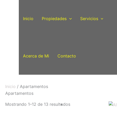
Ir
al
contenido
Inicio
Propiedades
Servicios
Acerca de Mi
Contacto
Inicio
/ Apartamentos
Apartamentos
Mostrando 1–12 de 13 resultados