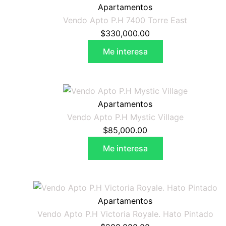
Apartamentos
Vendo Apto P.H 7400 Torre East
$
330,000.00
Me interesa
Apartamentos
Vendo Apto P.H Mystic Village
$
85,000.00
Me interesa
Apartamentos
Vendo Apto P.H Victoria Royale. Hato Pintado