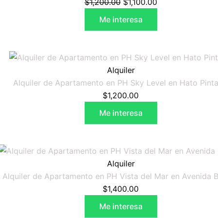
era:
es:
$
1,200.00
$
1,100.00
$1,200.00.
$1,100.00.
Me interesa
Alquiler
Alquiler de Apartamento en PH Sky Level en Hato Pint
$
1,200.00
Me interesa
Alquiler
Alquiler de Apartamento en PH Vista del Mar en Avenida 
$
1,400.00
Me interesa